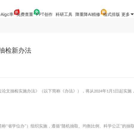
Aigc率
免费查重
PPT创作
科研工具
降重降AI精修
格式排版
更多
文抽检新办法
位论文抽检实施办法》（以下简称《办法》），将从
年
月
日起实施
2024
1
1
简称
“省学位办”）组织实施，遵循“随机抽取、均衡比例、科学公正”的