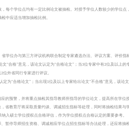
取，每个学位点均有一定比例论文被抽检。对授予学位人数较少的学位点
抽检中应适当增加抽检比例。
，省学位办与第三方评议机构联合制定专家遴选办法、评议方案、评价指
论文“合格”意见，该论文认定为“合格论文”；当
位专家中有
位及以上的专
3
2
送
位外省同行专家进行评议。
2
认定为“合格论文”；当出现
位及以上专家给出论文“不合格”意见，该论文
1
相应的预警，并将重点抽检其指导教师所指导的学位论文，提高所在学位授
单位，省教育厅将采取质量约谈、调减招生指标等处理，同时将抽检结果与
果纳入硕士学位授权点合格评估，作为学位授权点合格认定的重要参考。
导师、暂停导师招生资格、调减相应学位点招生指标等办法处理，还应将抽