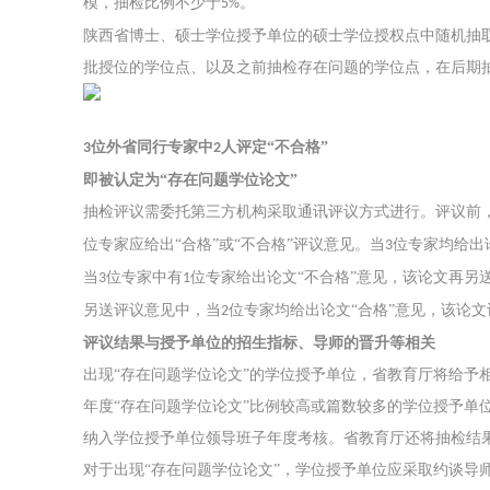
模，抽检比例不少于
。
5%
关于我们
陕西省博士、硕士学位授予单位的硕士学位授权点中随机抽
批授位的学位点、以及之前抽检存在问题的学位点，在后期
声明
用户协议
位外省同行专家中
人评定“不合格”
3
2
即被认定为
“存在问题学位论文”
免责声明
抽检评议需委托第三方机构采取通讯评议方式进行。评议前
位专家应给出“合格”或“不合格”评议意见。当
位专家均给出
3
隐私声明
当
位专家中有
位专家给出论文“不合格”意见，该论文再另
3
1
另送评议意见中，当
位专家均给出论文“合格”意见，该论文
2
侵权处理
评议结果与授予单位的招生指标、导师的晋升等相关
出现
“存在问题学位论文”的学位授予单位，省教育厅将给予
验证真伪
年度“存在问题学位论文”比例较高或篇数较多的学位授予
纳入学位授予单位领导班子年度考核。省教育厅还将抽检结
对于出现
“存在问题学位论文”，学位授予单位应采取约谈