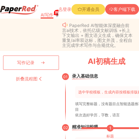
登录
开通会员
客户端下载
AI写作
降重复率
降Aigc率
免费查重
PPT创作
PaperRed AI智能体深度融合前
言ai技术，依托亿级文献训练 +长上
下文输出 + 图文语义生成，确保文本
重复/ai率双达标，图文并茂，全程自
主完成学术写作与合规优化。
AI初稿生成
写作记录
录入基础信息
01
折叠流程图
选中学校模板，生成内容按模板排版
填写完整标题，没有题目点智能选题推
目
依次选好学历，字数，语言
精准知识投喂
02
1
标题