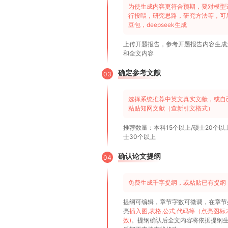
为使生成内容更符合预期，要对模型
行投喂，研究思路，研究方法等，可
豆包，deepseek生成
上传开题报告，参考开题报告内容生成
和全文内容
确定参考文献
03
选择系统推荐中英文真实文献，或自
粘贴知网文献（查新引文格式）
推荐数量：本科15个以上/硕士20个以
士30个以上
确认论文提纲
04
免费生成千字提纲，或粘贴已有提纲
提纲可编辑，章节字数可微调，在章节
亮
插入图,表格,公式,代码等（点亮图标
效)
。提纲确认后全文内容将依据提纲