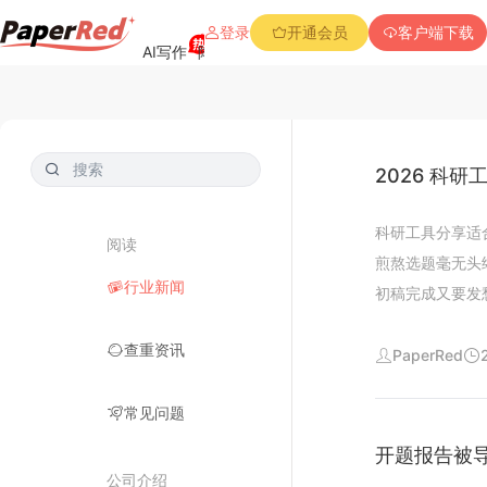
登录
开通会员
客户端下载
AI写作
降重复率
降Aigc率
免费查重
PPT创作
2026 科
科研工具分享适
阅读
煎熬选题毫无头
行业新闻
初稿完成又要发
流程常常消耗大
查重资讯
文献已经很难适
PaperRed
是把重复性机械
常见问题
式论文写作利器
生科研效率很多
开题报告被导
国内查重标准等
公司介绍