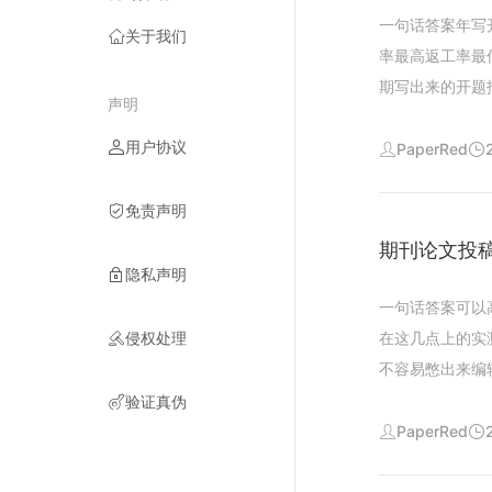
载经过海量学术
一句话答案年写
关于我们
格式排版答辩生
率最高返工率最
搞定最难的选题
期写出来的开题
声明
索数日依旧找不
能不能帮上忙我
献数据库可以批
用户协议
问题集中在四点
PaperRed
二级三级论文大
献却没有梳理出
析模块人文社科
式字数分配章节
免责声明
彻底避开逻辑断
以短视频对大学
期刊论文投稿
意编造参考文献
对应的三级大纲
隐私声明
你的研究主题自
依据国内外研究
一句话答案可以
修改段落之后引
文引用的文献可
侵权处理
在这几点上的实
间调整标点字体
究背景研究内容
不容易憋出来编
多学科术语库全
钟而同样的工作
文献编造假格式
验证真伪
空泛同质化的流
对比维度手动写
一选题与框架分
PaperRed
文本的行文特征
现虚构文献需逐
题后系统约分钟
库标准的精准查
题另需半天制作
以逐节调整再让