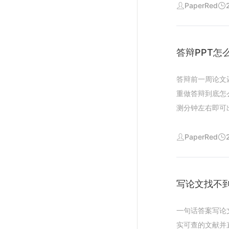
不反弹的小技巧
描述到期刊级配
PaperRed
攒到最后才查避
型后提交实测结
意的前提下降低
细胞结构药物载
的句子建议自己
微调一轮约分钟
答辩PPT怎
平台检测原理一
统绘图软件做同
为以本校文件为
耗时上手门槛学
答辩前一周论文
检测去除痕迹整
中模板偏商务风
重做答辩到底怎
最适合用科研绘
测分钟左右即可
的信号通路作用
是从几万字的论
观提醒绘图不是
传统做法是套模
PaperRed
图仍建议用专业
了对比测试结果
在细节标注上出
生成约分钟页内
刊接受辅助制作
距的核心在于的
写论文找不到
述的提示词怎么
织内容生成的每
可生成生成效果
自动生成研究意
一句话答案写论
达到可用水平总
配合职称论文写
实可查的文献并