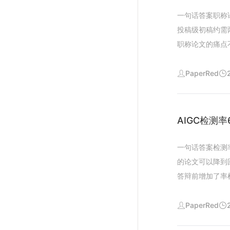
具的价值不在于
查这一点对毕业
一句话答案职称
样注文中实测数
把写作论文查重
投稿级初稿约需
门槛想让通用大
职称论文的痛点
即可四怎么选给
的职称论文从选
用大模型适合头
具压缩这个流程
PaperRed
写论文软件没有
助耗时选题与提
优先试用
用的是它把这几
可查这一点对职
AIGC检测
重常用知网维普
刊的录用线疑似
一句话答案检测
议投稿前以目标
的论文可以降到
容做人工核对数
答辩前增加了率
然需要人五常见
率辅导员直接通
线内再投稿中级
实检测系统看的
PaperRed
吗实测中给出的
句话这些特征也