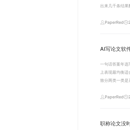
查重降重等功能
论文查重降重检
出来几千条结果
回倒腾文件论文
索看似简单实则
技术路线图都能
聊怎么选怎么用
PaperRed
你上传的论文原
容易漏掉核心文
格能调整吗可以
是核心期刊哪些
和可行性答辩侧
村电商发展为研
AI写论文软
的工作讲清楚工
文献自动按相关
试功能分钟出稿
五年文献占比核
一句话答案年选
文献耗时约小时
上表现最均衡适
点从文献到综述
致分两类一类是
例检索到的文献
一个题目做了一
实测篇文献生成
生成字左右的课
PaperRed
检测与降重功能
参考二款工具实
文献真实性选择
排版格式检测多
近五年文献保证
文心一言多轮对
职称论文没时
仍需自己读摘要
献看似规范实际