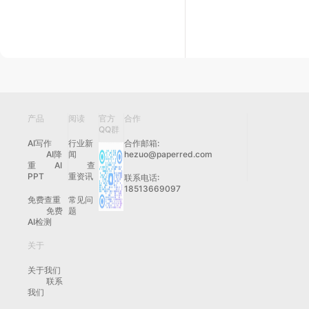
作是年性价比很
次修改润色后的
全过程笔者拿到
具检测报告按段
风险段落交给平
钟处理后复检检
利通过去除痕迹
产品
阅读
官方
合作
人工复核公式数
QQ群
坏为什么选市面
AI写作
行业新
合作邮箱:
AI降
闻
hezuo@paperred.com
平台闭环完成先
重
AI
查
PPT
重资讯
联系电话:
而且它同时覆盖
18513669097
辅助成果而不是
免费查重
常见问
免费
题
的困扰不妨先到
AI检测
关于
关于我们
联系
我们