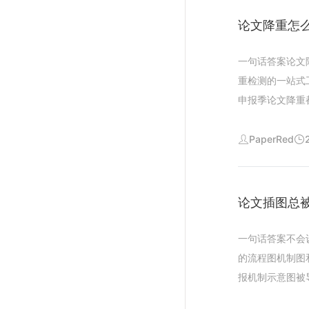
可以提前排查整
阅环节依然是权
型写论文最大的
论文降重怎么
候保留原本的专
四给同学们的三
的表现对比项通
生硬的书面感相
逐条核对引用前
按研究脉络归纳
一句话答案论文
作在校生科研需
再交给导师五总
国内研究研究述
重检测的一站式
整页边距目录页
文献综述技术路
要过三关论文查
申报季论文降重
本润色修改辅导
心文献开题答辩
语保留没有出现
力了半天几乎没
读等小众科研功
区间四客观提醒
误区第一只换同
PaperRed
考线下调研实验
关知网维普等平
用普通工具改写
代写论文的捷径
担框架搭建文献
改写最后复查确
理格式完成初稿
紧又被格式和文
红部分主要集中
论文插图总被
路是借助解决格
机械性工作量压
改写耗时约分钟
据修正专业内容
微调把国内外学
一句话答案不会
思考价值的学术
全程用时不到分
的流程图机制图
论文毕业设计课
手动修改是否先
报机制示意图被
作引用查重降重
字论文耗时约分
上手成本要么花
习都成为自我学