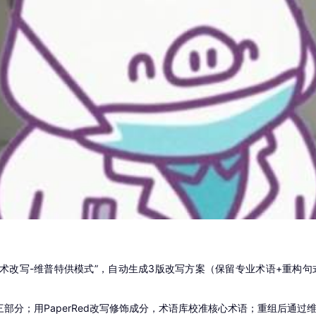
术改写-维普特供模式”，自动生成3版改写方案（保留专业术语+重构句
部分；用PaperRed改写修饰成分，术语库校准核心术语；重组后通过维普