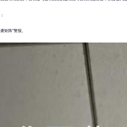
率；
抄袭矩阵”警报。