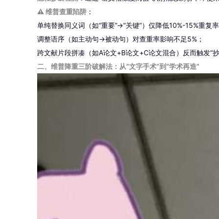
⚠️ 维普查重陷阱
：
关于我们
单纯替换同义词（如“重要”→“关键”）仅降低10%-15%重复
调整语序（如主动句→被动句）对查重率影响不足5%；
声明
跨文献片段拼凑（如A论文+B论文+C论文混合）反而触发“
用户协议
二、维普降重三阶破解法：从“文字手术”到“学术再造”
免责声明
隐私声明
侵权处理
验证真伪