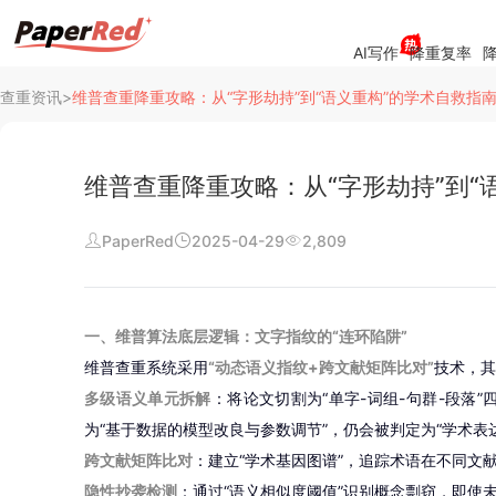
AI写作
降重复率
降
查重资讯
>
维普查重降重攻略：从“字形劫持”到“语义重构”的学术自救指
维普查重降重攻略：从“字形劫持”到“
PaperRed
2025-04-29
2,809
阅读
行业新闻
一、维普算法底层逻辑：文字指纹的“连环陷阱”
查重资讯
维普查重系统采用
“动态语义指纹+跨文献矩阵比对”
技术，其
多级语义单元拆解
：将论文切割为“单字-词组-句群-段落
常见问题
为“基于数据的模型改良与参数调节”，仍会被判定为“学术表
跨文献矩阵比对
：建立“学术基因图谱”，追踪术语在不同文献
公司介绍
隐性抄袭检测
：通过“语义相似度阈值”识别概念剽窃，即使