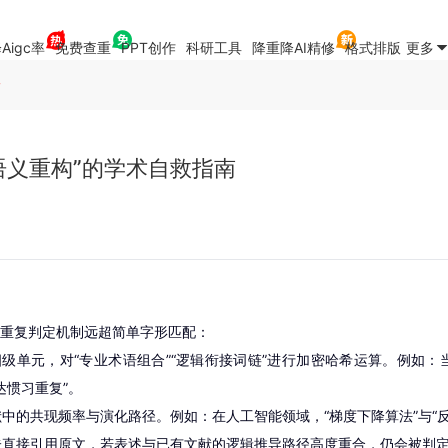
Aigc率
免费查重
PPT创作
科研工具
降重降AI精修
格式排版
更多
南
语义重构”的学术自救指南
重复判定机制远超简单字形匹配：
”四级单元，对“专业术语组合”“逻辑衔接词链”进行加密哈希运算。例如
达惯习重复”。
中的共现频率与演化路径。例如：在人工智能领域，“梯度下降算法”与“反向
未直接引用原文，若表述与已有文献的逻辑推导路径高度重合，仍会被判定