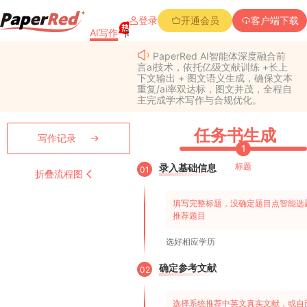
登录
开通会员
客户端下载
AI写作
降重复率
降Aigc率
免费查重
PPT创作
PaperRed AI智能体深度融合前
言ai技术，依托亿级文献训练 +长上
下文输出 + 图文语义生成，确保文本
重复/ai率双达标，图文并茂，全程自
主完成学术写作与合规优化。
任务书生成
写作记录
1
标题
录入基础信息
01
折叠流程图
填写完整标题，没确定题目点智能选
推荐题目
选好相应学历
确定参考文献
02
选择系统推荐中英文真实文献，或自