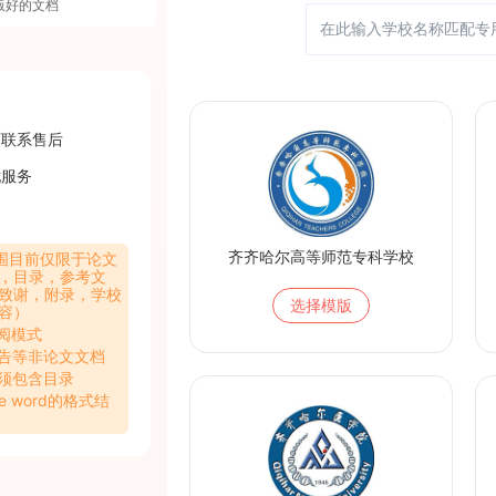
版好的文档
可联系售后
忧服务
齐齐哈尔高等师范专科学校
范围目前仅限于论文
，目录，参考文
致谢，附录，学校
选择模版
容）
审阅模式
报告等非论文文档
必须包含目录
ce word的格式结