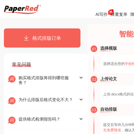
AI写作
降重复率
降
智能
格式排版订单
选择模版
01
常见问题
选择适合您的
学校
购买格式排版将得到哪些服
上传论文
02
务？
上传.docx格式的
为什么排版后格式变化不大？
自动排版
03
提供格式检测报告吗？
提交后等待几分钟
先免费预览
，确认