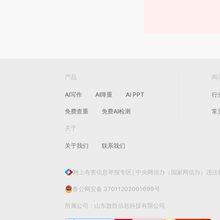
产品
阅
AI写作
AI降重
AI PPT
行
免费查重
免费AI检测
常
关于
关于我们
联系我们
网上有害信息举报专区│中央网信办（国家网信办）违法
鲁公网安备 37011202001699号
所属公司：山东致胜信息科技有限公司