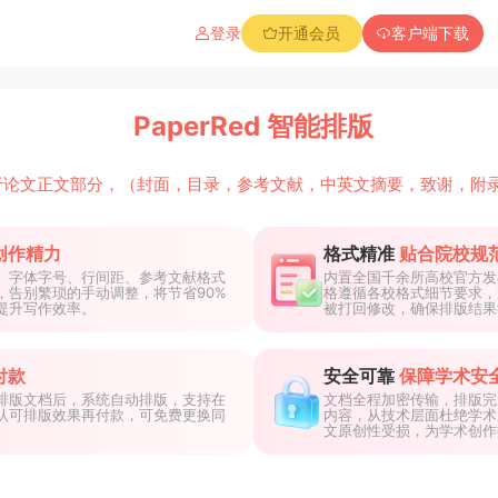
登录
开通会员
客户端下载
PaperRed 智能排版
于论文正文部分，（封面，目录，参考文献，中英文摘要，致谢，附
创作精力
格式精准
贴合院校规
、字体字号、行间距、参考文献格式
内置全国千余所高校官方发
，告别繁琐的手动调整，将节省90%
格遵循各校格式细节要求，
提升写作效率。
被打回修改，确保排版结果
付款
安全可靠
保障学术安
排版文档后，系统自动排版，支持在
文档全程加密传输，排版完
认可排版效果再付款，可免费更换同
内容，从技术层面杜绝学术
文原创性受损，为学术创作