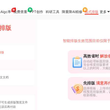
Aigc率
免费查重
PPT创作
科研工具
降重降AI精修
格式排版
更多
排版
智能排版生效范围目前仅限
模版
高效省时
解放
自动处理标题层级
等全维度排版要求
以上的时间，大幅
论文文档
先排版
满意再
选择模板，上传待
线预览排版效果，
校新模板。
即可生成排版预览文件
无误后再付款