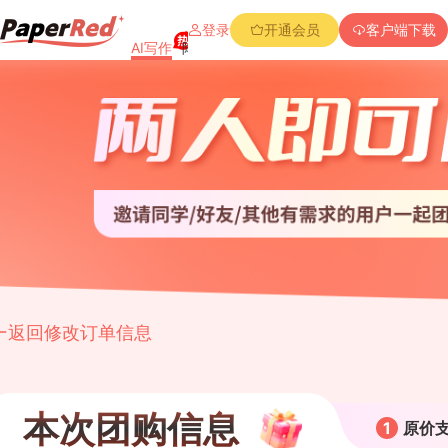
登录
开通会员
客户端下载
AI写作
降重复率
降Aigc率
免费查重
PPT创作
写作记录
折叠流程图
返回修改订单信息
本次团购信息
1
原价