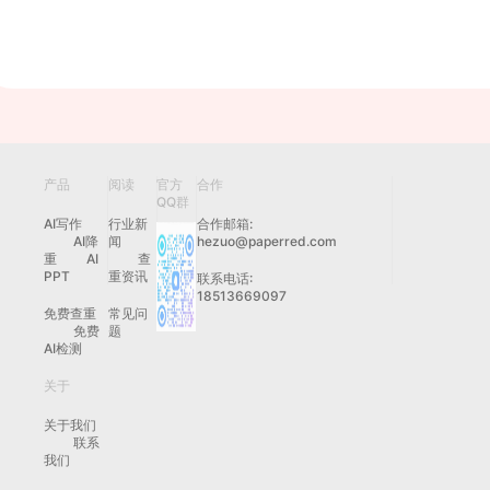
产品
阅读
官方
合作
QQ群
AI写作
行业新
合作邮箱:
AI降
闻
hezuo@paperred.com
重
AI
查
PPT
重资讯
联系电话:
18513669097
免费查重
常见问
免费
题
AI检测
关于
关于我们
联系
我们