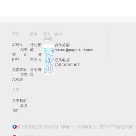
产品
阅读
官方
合作
QQ群
AI写作
行业新
合作邮箱:
AI降
闻
hezuo@paperred.com
重
AI
查
PPT
重资讯
联系电话:
18513669097
免费查重
常见问
免费
题
AI检测
关于
关于我们
联系
我们
网上有害信息举报专区│中央网信办（国家网信办）违法和不良信息举报