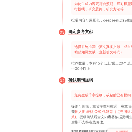
为使生成内容更符合预期，可对模型
行投喂，研究思路，研究方法等
投喂内容可用豆包，deepseek进行生
确定参考文献
03
选择系统推荐中英文真实文献，或自
粘贴知网文献（查新引文格式）
推荐数量：本科15个以上/硕士20个以
士30个以上
确认期刊提纲
04
免费生成千字提纲，或粘贴已有提纲
提纲可编辑，章节字数可微调，在章节
亮
插入图,表格,公式,代码等（点亮图标
效)
。提纲确认后全文内容将依据提纲
后期不支持在线修改。