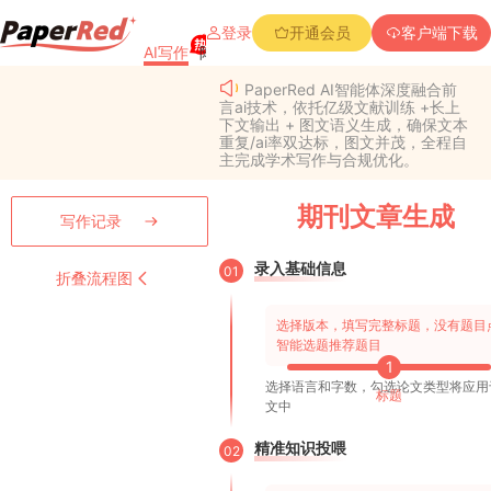
登录
开通会员
客户端下载
AI写作
降重复率
降Aigc率
免费查重
PPT创作
PaperRed AI智能体深度融合前
言ai技术，依托亿级文献训练 +长上
下文输出 + 图文语义生成，确保文本
重复/ai率双达标，图文并茂，全程自
主完成学术写作与合规优化。
期刊文章生成
写作记录
录入基础信息
01
折叠流程图
选择版本，填写完整标题，没有题目
智能选题推荐题目
1
选择语言和字数，勾选论文类型将应用
标题
文中
精准知识投喂
02