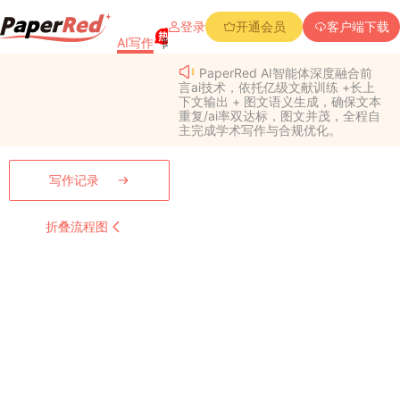
登录
开通会员
客户端下载
AI写作
降重复率
降Aigc率
免费查重
PPT创作
PaperRed AI智能体深度融合前
言ai技术，依托亿级文献训练 +长上
下文输出 + 图文语义生成，确保文本
重复/ai率双达标，图文并茂，全程自
主完成学术写作与合规优化。
写作记录
折叠流程图