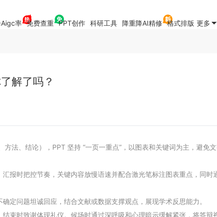
Aigc率
免费查重
PPT创作
科研工具
降重降AI精修
格式排版
更多
你了解了吗？
的、方法、结论），PPT 坚持 “一页一重点”，以图表和关键词为主，
，汇报时把控节奏，关键内容放慢语速并配合激光笔标注图表重点，同时
不确定问题坦诚回应，结合文献或数据支撑观点，展现学术反思能力。
，结束时致谢体现礼仪。候场时通过深呼吸和心理暗示缓解紧张，将答辩