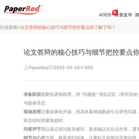
AI写作
降重复率
降
行业新闻
>
论文答辩的核心技巧与细节把控要点你了解了吗？
论文答辩的核心技巧与细节把控要点
PaperRed
2025-05-26
905
阅读
行业新闻
准备阶段
需聚焦逻辑梳理，用 “问题链” 强化记忆（研究目
查重资讯
与肢体语言。
现场发挥
注重故事化开场，用具体案例或数据引出研究问题
常见问题
留总结时间避免超时。
问答环节
需认真记录问题关键词，复述确认后分点作答，遇
公司介绍
细节与心态
方面，着装简约得体，注重站立姿势与手势自然