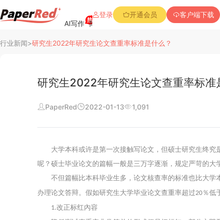
登录
开通会员
客户端下载
AI写作
降重复率
降Aigc率
免费查重
PPT创作
行业新闻
>
研究生2022年研究生论文查重率标准是什么？
研究生2022年研究生论文查重率标准
PaperRed
2022-01-13
1,091
阅读
行业新闻
大学本科或许是第一次接触写论文，但硕士研究生终究
查重资讯
呢？硕士毕业论文的篇幅一般是三万字逐渐，规定严苛的大
不但篇幅比本科毕业生多，论文核查率的标准也比大学
常见问题
办理论文答辩。假如研究生大学毕业论文查重率超过
％低
20
改正标红內容
1.
公司介绍