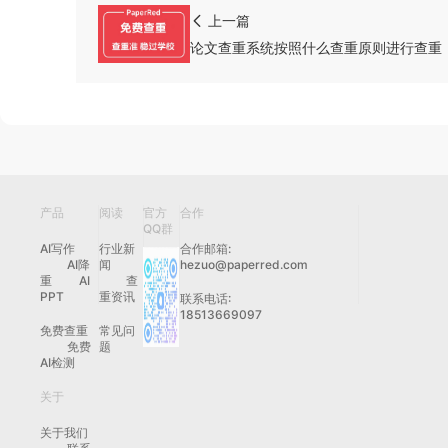
上一篇
论文查重系统按照什么查重原则进行查重
产品
阅读
官方
合作
QQ群
AI写作
行业新
合作邮箱:
AI降
闻
hezuo@paperred.com
重
AI
查
PPT
重资讯
联系电话:
18513669097
免费查重
常见问
免费
题
AI检测
关于
关于我们