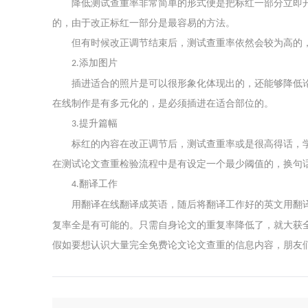
降低测试查重率非常简单的形式便是把标红一部分立即
关于我们
的，由于改正标红一部分是最容易的方法。
但有时候改正调节结束后，测试查重率依然会较为高的
添加图片
2.
声明
插进适合的照片是可以很形象化体现出的，还能够降低
用户协议
在线制作是有多元化的，是必须插进在适合部位的。
提升篇幅
3.
免责声明
标红的內容在改正调节后，测试查重率或是很高得话，
在测试论文查重检验流程中是有设定一个最少阈值的，换句
隐私声明
翻译工作
4.
用翻译在线翻译成英语，随后将翻译工作好的英文用翻
侵权处理
复率全是有可能的。只需自身论文的重复率降低了，就大获
假如要想认识大量完全免费论文论文查重的信息内容，朋友
验证真伪