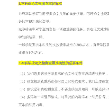
1.本科生论文检测查重的标准
关于我们
抄袭率是学院判断毕业论文质量的重要依据。假设论文抄袭
必须重视起来抄袭率。
声明
减少抄袭率对学生而言是一项很重要的任务。再在论文减少
用户协议
学院的结果一样。
一般学院要求本科生论文抄袭率标准在
30%左右，有些学院
免责声明
要求在10%左右。
隐私声明
2.本科毕业论文检测查重准确性的必要条件
（
1）我们需要选择学院要求的论文检测查重系统进行检测
侵权处理
（
2）论文检测查重系统都有自己的格式要求，我们上传论文
P
验证真伪
（
3）假设是初稿检测查重，不要直接使用知网，可以选择
（
4）多添加一些引用格式。
将重复的内容添加上引用符号。
正常的引用内容。