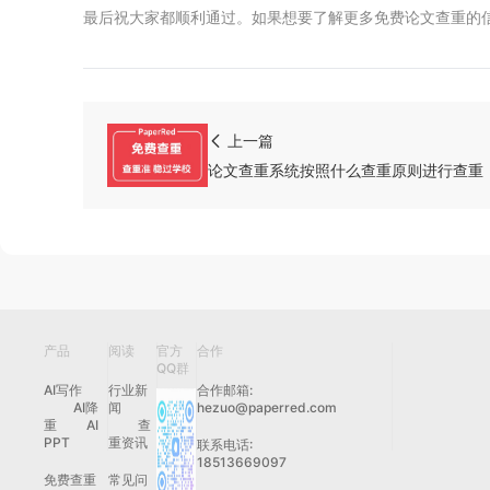
最后祝大家都顺利通过。如果想要了解更多
免费论文查重
的
上一篇
论文查重系统按照什么查重原则进行查重
产品
阅读
官方
合作
QQ群
AI写作
行业新
合作邮箱:
AI降
闻
hezuo@paperred.com
重
AI
查
PPT
重资讯
联系电话:
18513669097
免费查重
常见问