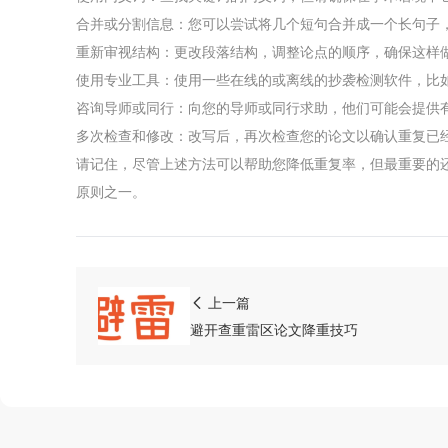
合并或分割信息：您可以尝试将几个短句合并成一个长句子
关于我们
重新审视结构：更改段落结构，调整论点的顺序，确保这样
使用专业工具：使用一些在线的或离线的抄袭检测软件，比如p
声明
咨询导师或同行：向您的导师或同行求助，他们可能会提供
用户协议
多次检查和修改：改写后，再次检查您的论文以确认重复已
请记住，尽管上述方法可以帮助您降低重复率，但最重要的
原则之一。
免责声明
隐私声明
上一篇
侵权处理
避开查重雷区论文降重技巧
验证真伪