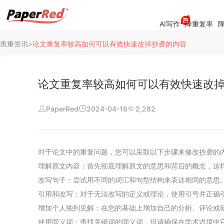
AI写作
降重复率
降
查重资讯
>
论文重复率较高如何可以有效快速改掉抄袭的内容
论文重复率较高如何可以有效快速改
PaperRed
2024-04-16
2,282
阅读
行业新闻
对于论文中的重复问题，您可以采取以下步骤来修改抄袭的
查重资讯
理解原文内容：首先彻底理解原文的意思和背后的概念，这
改写句子：尝试用不同的词汇和句型结构来表达相同的意思
常见问题
引用和改写：对于无法改写的定义或理论，使用引号并正确
增加个人独到见解：在您的基础上增加自己的分析、评论或
公司介绍
使用同义词：查找关键词的同义词，但请确保在学术语境中