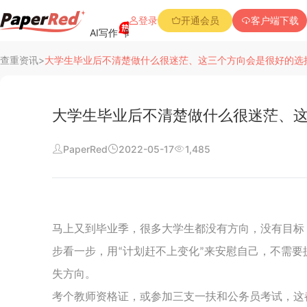
登录
开通会员
客户端下载
AI写作
降重复率
降Aigc率
免费查重
PPT创作
查重资讯
>
大学生毕业后不清楚做什么很迷茫、这三个方向会是很好的选
大学生毕业后不清楚做什么很迷茫、
PaperRed
2022-05-17
1,485
阅读
行业新闻
查重资讯
马上又到毕业季，很多大学生都没有方向，没有目标
步看一步，用
计划赶不上变化
来安慰自己，不需要
“
”
常见问题
失方向。
考个教师资格证，或参加三支一扶和公务员考试，这
公司介绍