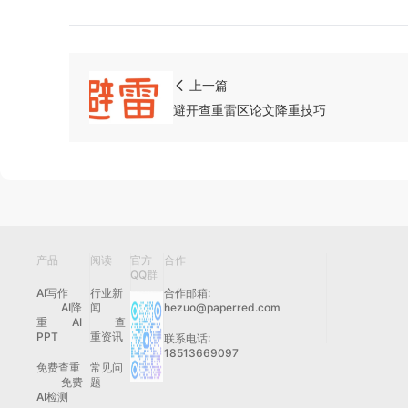
上一篇
避开查重雷区论文降重技巧
产品
阅读
官方
合作
QQ群
AI写作
行业新
合作邮箱:
AI降
闻
hezuo@paperred.com
重
AI
查
PPT
重资讯
联系电话:
18513669097
免费查重
常见问
免费
题
AI检测