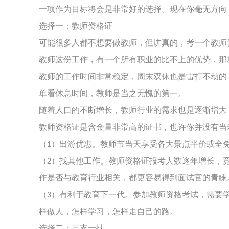
一项作为目标将会是非常好的选择。现在你毫无方向
关于我们
选择一：教师资格证
可能很多人都不想要做教师，但讲真的，考一个教师
声明
教师这份工作，有一个所有职业的比不上的优势，那
用户协议
教师的工作时间非常稳定，周末双休也是雷打不动的
单看休息时间，教师是当之无愧的第一。
免责声明
随着人口的不断增长，教师行业的需求也是逐渐增大
教师资格证是含金量非常高的证书，也许你并没有当
隐私声明
（
）出游优惠。教师节当天享受各大景点半价或全
1
侵权处理
（
）找其他工作。教师资格证报考人数逐年增长，
2
作是否与教育行业相关，都更容易得到面试官的青睐
验证真伪
（
）有利于教育下一代。参加教师资格考试，需要
3
样做人，怎样学习，怎样走自己的路。
选择二：三支一扶