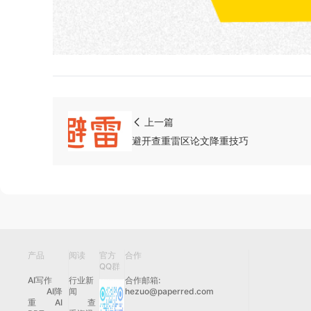
上一篇
避开查重雷区论文降重技巧
产品
阅读
官方
合作
QQ群
AI写作
行业新
合作邮箱:
AI降
闻
hezuo@paperred.com
重
AI
查