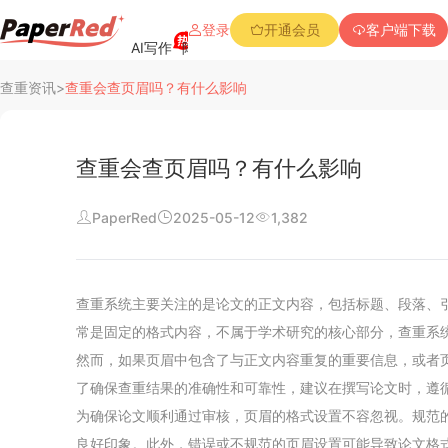
登录
开通会员
客户端下载
AI写作
降重复率
降Aigc率
免费查重
PPT创作
查重资讯
>
查重会查页眉吗？有什么影响
查重会查页眉吗？有什么影响
PaperRed
2025-05-12
1,382
阅读
行业新闻
查重系统主要关注的是论文的正文内容，包括标题、段落、
查重资讯
常是固定的格式内容，不属于学术研究的核心部分，查重系
然而，如果页眉中包含了与正文内容重复的重要信息，或者
常见问题
了确保查重结果的准确性和可靠性，建议在撰写论文时，遵
为确保论文顺利通过审核，页眉的格式设置不容忽视。规范
公司介绍
良好印象。此外，错误或不规范的页眉设置可能导致论文格