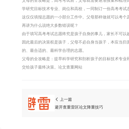
父母的全攻略是，高考考试前，父母就需要逐渐搜集和梳理
学研究目标技术专业、岗位和高校，一同制订一份高考考试
关于我们
这仅仅填报志愿的一小部分工作中。父母那样做就可以考个
再讲为什么说绝大多数错误呢？
声明
由于填写高考考试志愿终究是孩子自身的事儿，家长不可以
用户协议
因此最后的决策权是孩子，父母不必自身当孩子，本应当归
的、最合适的、最科学合理的志愿。
免责声明
父母的全攻略是：提早科学研究和剖析孩子的目标技术专业
交给孩子最终决策。论文查重网站
隐私声明
侵权处理
上一篇
验证真伪
避开查重雷区论文降重技巧