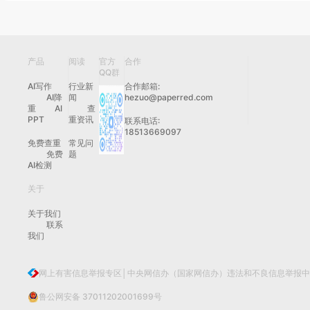
产品
阅读
官方
合作
QQ群
AI写作
行业新
合作邮箱:
AI降
闻
hezuo@paperred.com
重
AI
查
PPT
重资讯
联系电话:
18513669097
免费查重
常见问
免费
题
AI检测
关于
关于我们
联系
我们
网上有害信息举报专区│中央网信办（国家网信办）违法和不良信息举报
鲁公网安备 37011202001699号