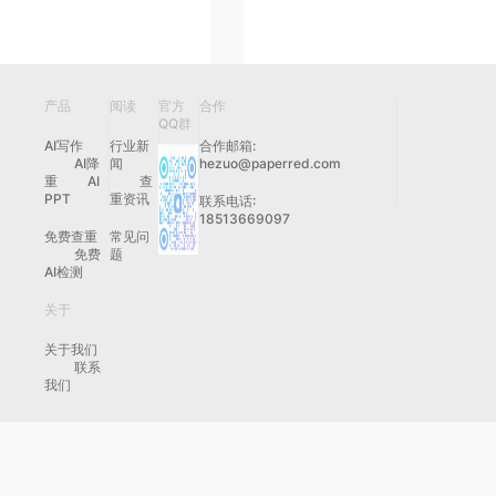
产品
阅读
官方
合作
QQ群
AI写作
行业新
合作邮箱:
AI降
闻
hezuo@paperred.com
重
AI
查
PPT
重资讯
联系电话:
18513669097
免费查重
常见问
免费
题
AI检测
关于
关于我们
联系
我们
网上有害信息举报专区│中央网信办（国家网信办）违法和不良信息举报
鲁公网安备 37011202001699号